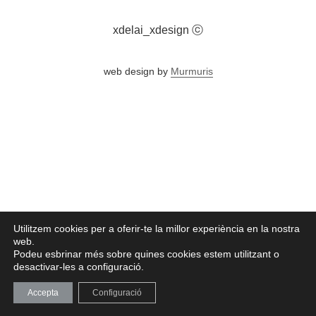
xdelai_xdesign ⓒ
web design by
Murmuris
Utilitzem cookies per a oferir-te la millor experiència en la nostra
web.
Podeu esbrinar més sobre quines cookies estem utilitzant o
desactivar-les a configuració.
Accepta
Configuració