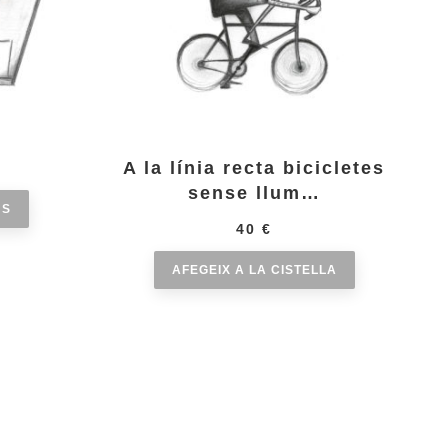
A la línia recta bicicletes
sense llum…
NS
40
€
AFEGEIX A LA CISTELLA