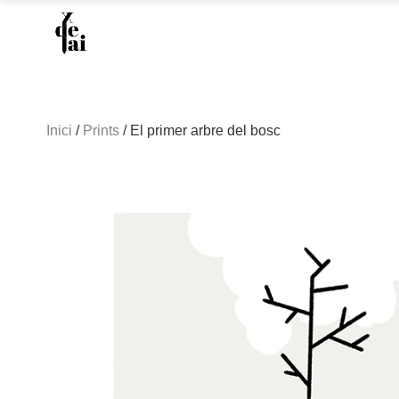
Inici
/
Prints
/ El primer arbre del bosc