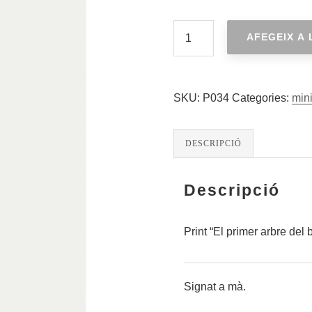
QUANTITAT
AFEGEIX A 
DE
EL
PRIMER
ARBRE
DEL
SKU:
P034
Categories:
mini
BOSC
DESCRIPCIÓ
Descripció
Print “El primer arbre del 
Signat a mà.