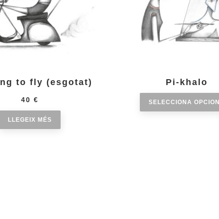
ng to fly (esgotat)
Pi-khalo
40
€
SELECCIONA OPCIO
LLEGEIX MÉS