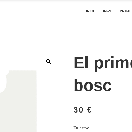
INICI
XAVI
PROJE
El prim
bosc
30
€
En estoc