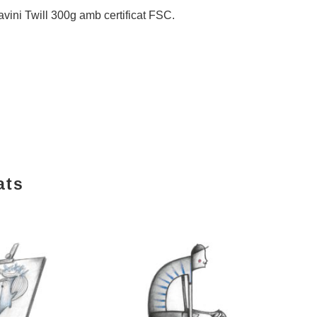
avini Twill 300g amb certificat FSC.
ats