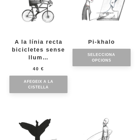
A la línia recta
Pi-khalo
bicicletes sense
SELECCIONA
llum…
OPCIONS
40
€
AFEGEIX A LA
CISTELLA