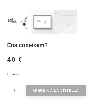
Ens coneixem?
40
€
En estoc
QUANTITAT
AFEGEIX A LA CISTELLA
DE
ENS
CONEIXEM?