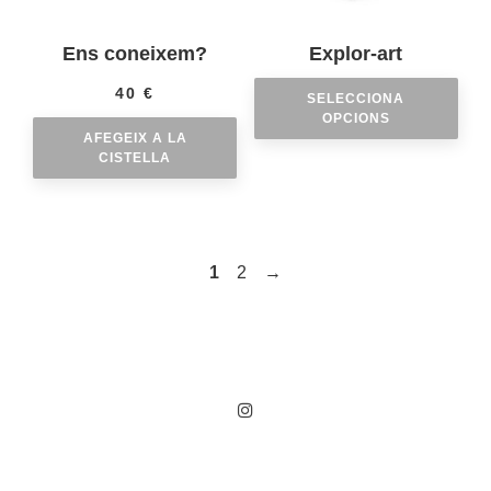
Ens coneixem?
Explor-art
40
€
SELECCIONA
OPCIONS
AFEGEIX A LA
CISTELLA
1
2
→