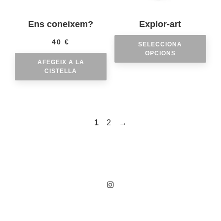
Ens coneixem?
Explor-art
40
€
SELECCIONA
OPCIONS
AFEGEIX A LA
CISTELLA
1
2
→